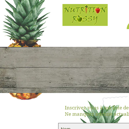
Rosi Goncalves
Dt.P., M.Sc.
Nutritionniste-diététiste
Inscrivez-vous à ma liste de
Ne manquez aucune actuali