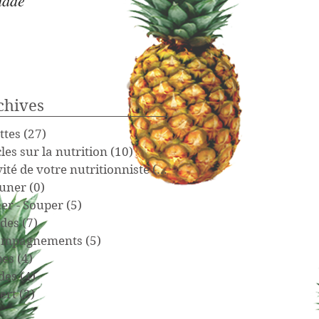
nade
(Nominingue à Mont-La
aller- retour) 110 Km
chives
ttes
(27)
27 posts
cles sur la nutrition
(10)
10 posts
vité de votre nutritionniste
(15)
15 posts
uner
(0)
0 post
er - Souper
(5)
5 posts
des
(7)
7 posts
ompagnements
(5)
5 posts
pes
(4)
4 posts
des
(4)
4 posts
ert
(2)
2 posts