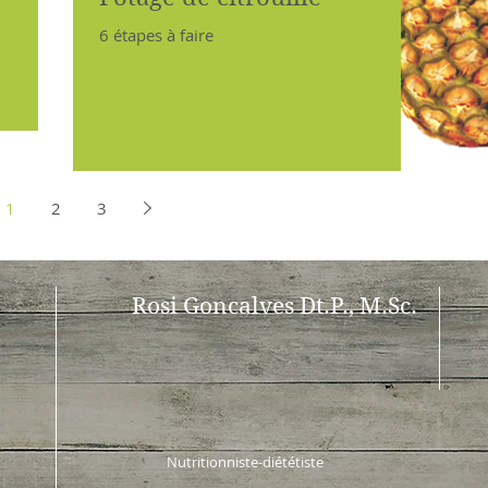
6 étapes à faire
1
2
3
Rosi Goncalves
Dt.P.,
M.Sc.
Nutritionniste-diététiste