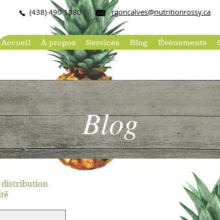
(438) 490 108​0
rgoncalves@nutritionrossy.ca
Accueil
À propos
Services
Blog
Événements
Blog
 distribution
té