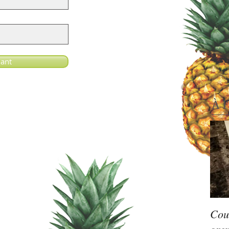
ant
À l
Cou