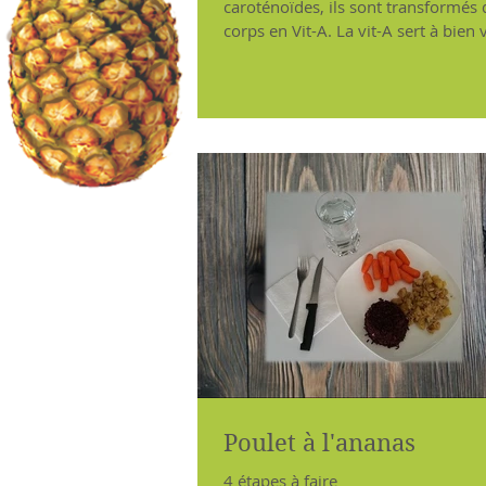
caroténoïdes, ils sont transformés 
corps en Vit-A. La vit-A sert à bien voir la
nuit, à la
Poulet à l'ananas
4 étapes à faire