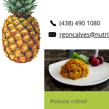
(438) 490 108​0
rgoncalves@nutri
Poisson coloré