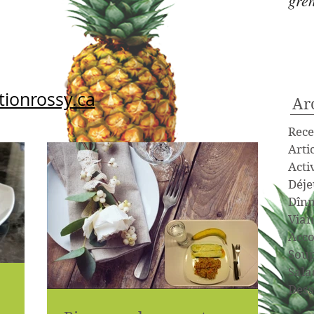
gre
tionrossy.ca
Ar
Rece
Arti
Acti
Déje
Dînn
Vian
Acc
Sou
Sala
Dess