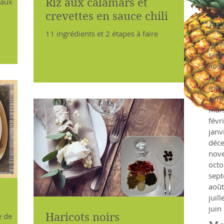
Riz aux calamars et
 aux
crevettes en sauce chili
Ar
11 ingrédients et 2 étapes à faire
janv
sep
aoû
juin
mai
avri
mar
févr
janv
déc
nov
octo
sep
aoû
juil
juin
Haricots noirs
e de