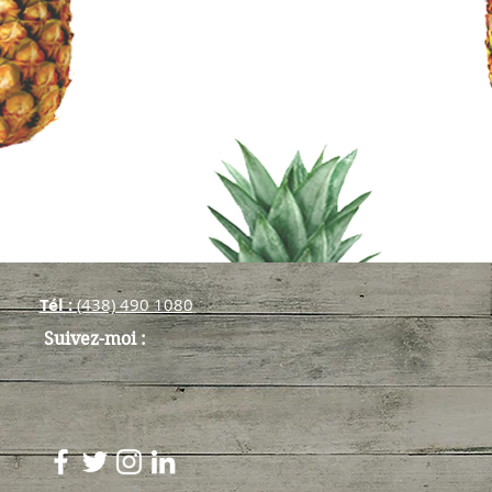
Tél :
(438) 490 108​0
Suivez-moi :