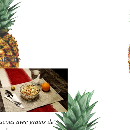
'affiche
scous avec grains de
Vélo au Petit Train du 