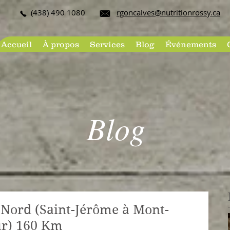
(438) 490 108​0
rgoncalves@nutritionrossy.ca
Accueil
À propos
Services
Blog
Événements
Blog
u Nord (Saint-Jérôme à Mont-
ur) 160 Km