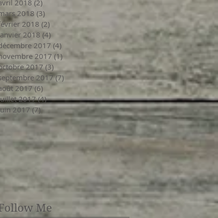
avril 2018
(2)
2 posts
mars 2018
(3)
3 posts
février 2018
(2)
2 posts
janvier 2018
(4)
4 posts
décembre 2017
(4)
4 posts
novembre 2017
(1)
1 post
octobre 2017
(3)
3 posts
septembre 2017
(7)
7 posts
août 2017
(6)
6 posts
juillet 2017
(4)
4 posts
juin 2017
(7)
7 posts
Follow Me