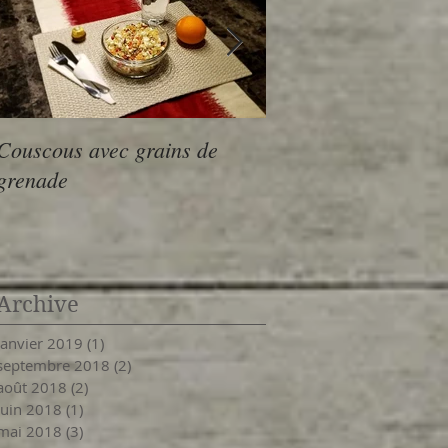
Couscous avec grains de
Vélo au Petit Train 
grenade
(Nominingue à Mont
aller- retour) 110 
Archive
janvier 2019
(1)
1 post
septembre 2018
(2)
2 posts
août 2018
(2)
2 posts
juin 2018
(1)
1 post
mai 2018
(3)
3 posts