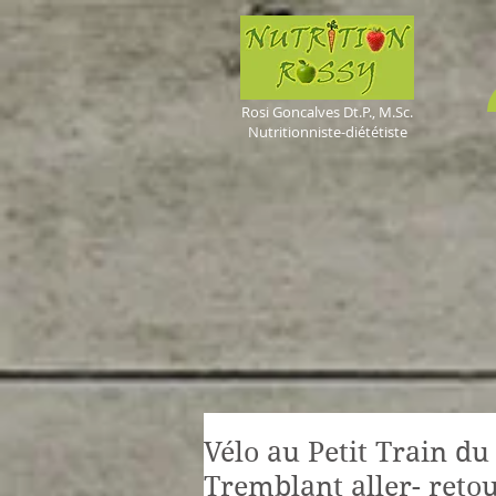
Rosi Goncalves
Dt.P., M.Sc.
Nutritionniste-diététiste
Vélo au Petit Train d
Tremblant aller- reto