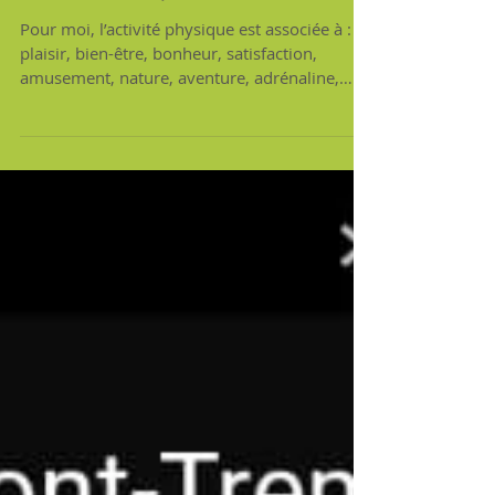
Vélo au Petit Train du Nord
(Nominingue à Mont-Laurier
aller- retour) 110 Km
Pour moi, l’activité physique est associée à :
plaisir, bien-être, bonheur, satisfaction,
amusement, nature, aventure, adrénaline,
moment de