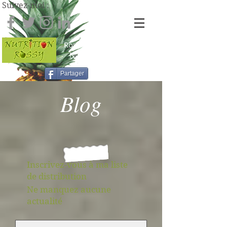
Suivez-moi :
Rosi Goncalves
Dt.P., M.Sc.
Nutritionniste-diététiste
Partager
Blog
Inscrivez-vous à ma liste
de distribution
Ne manquez aucune
actualité