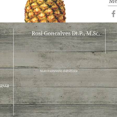
Me
Rosi Goncalves
Dt.P.,
M.Sc.
Nutritionniste-diététiste
sy.ca