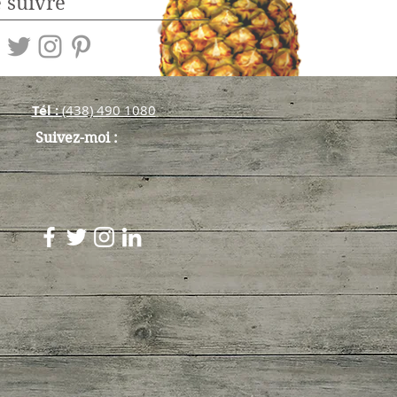
 suivre
Tél :
(438) 490 108​0
Suivez-moi :