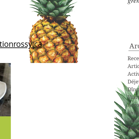
gre
tionrossy.ca
Ar
Rece
Arti
Acti
Déje
Dînn
Vian
Acc
Sou
Sala
Dess