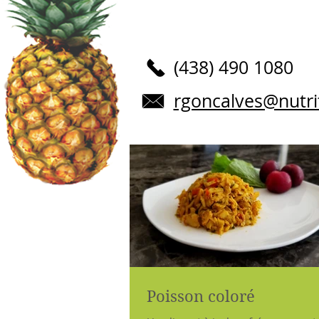
(438) 490 108​0
rgoncalves@nutri
Poisson coloré