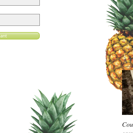
ant
À l
Cou