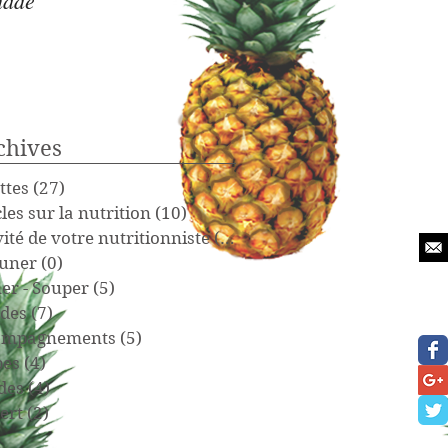
nade
(Nominingue à Mont-La
aller- retour) 110 Km
chives
ttes
(27)
27 posts
cles sur la nutrition
(10)
10 posts
vité de votre nutritionniste
(15)
15 posts
uner
(0)
0 post
er - Souper
(5)
5 posts
des
(7)
7 posts
ompagnements
(5)
5 posts
pes
(4)
4 posts
des
(4)
4 posts
ert
(2)
2 posts