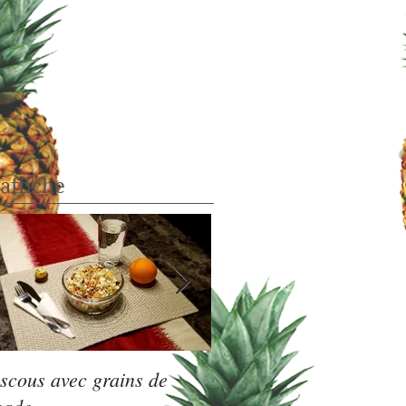
'affiche
scous avec grains de
Vélo au Petit Train du 