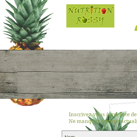
Rosi Goncalves
Dt.P., M.Sc.
Nutritionniste-diététiste
Inscrivez-vous à ma liste de
Ne manquez aucune actuali