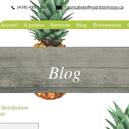
(438) 490 108​0
rgoncalves@nutritionrossy.ca
Accueil
À propos
Services
Blog
Événements
Blog
 distribution
té