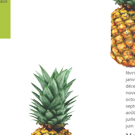
 aux
Ar
janv
sep
aoû
juin
mai
avri
mar
févr
janv
déc
nov
octo
sep
aoû
juil
juin