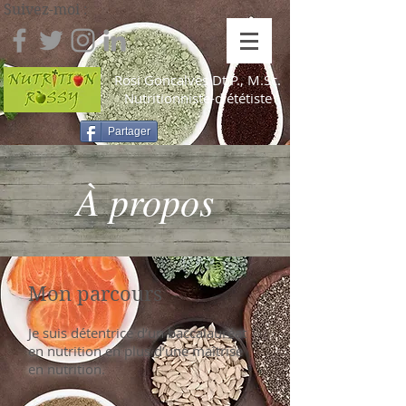
Suivez-moi :
Rosi Goncalves
Dt.P., M.Sc.
Nutritionniste-diététiste
Partager
À propos
Mon parcours
Je suis détentrice d’un baccalauréat
en nutrition en plus d’une maîtrise
en nutrition.