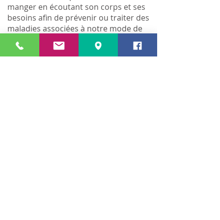
manger en écoutant son corps et ses
besoins afin de prévenir ou traiter des
maladies associées à notre mode de
vie.
Manger doit être un moment de
plaisir pour savourer, découvrir des
nouveaux aliments, partager un bon
moment en famille ou entre amis dont
la privation et culpabilité n’ont pas de
place.