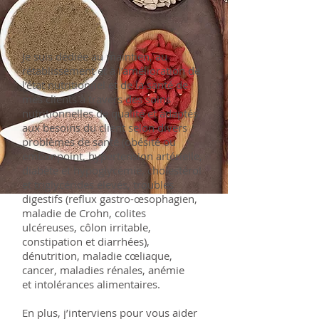
Je suis dédiée au maintien, au
rétablissement et à l’amélioration de
l’état nutritionnel et de la santé de
mes clients à travers des soins
nutritionnelles de qualité et adaptés
aux besoins du client selon divers
problèmes de santé (obésité ou
embonpoint, hypertension artérielle,
diabète et hypoglycémie, cholestérol
et triglycérides élevés, troubles
digestifs (reflux gastro-œsophagien,
maladie de Crohn, colites
ulcéreuses, côlon irritable,
constipation et diarrhées),
dénutrition, maladie cœliaque,
cancer, maladies rénales, anémie
et intolérances​ alimentaires.​
En plus, j’interviens pour vous aider