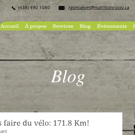
(438) 490 108​0
rgoncalves@nutritionrossy.ca
Accueil
À propos
Services
Blog
Événements
Blog
 faire du vélo: 171.8 Km!
san!