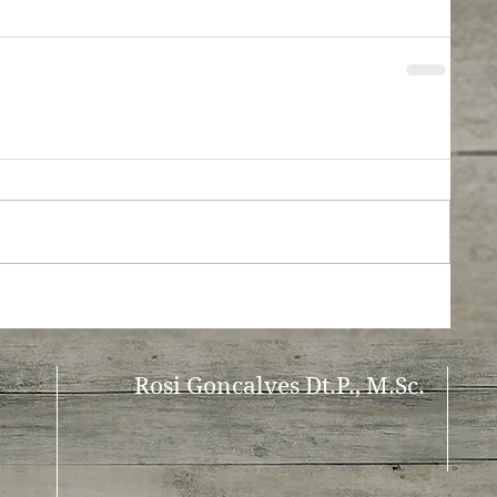
Rosi Goncalves
Dt.P.,
M.Sc.