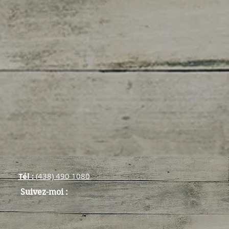
Tél :
(438) 490 108​0
Suivez-moi :