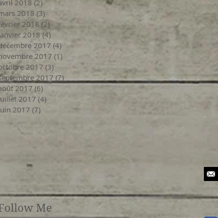
avril 2018
(2)
2 posts
mars 2018
(3)
3 posts
février 2018
(2)
2 posts
janvier 2018
(4)
4 posts
décembre 2017
(4)
4 posts
novembre 2017
(1)
1 post
octobre 2017
(3)
3 posts
septembre 2017
(7)
7 posts
août 2017
(6)
6 posts
juillet 2017
(4)
4 posts
juin 2017
(7)
7 posts
Follow Me