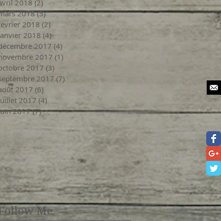
avril 2018
(2)
2 posts
mars 2018
(3)
3 posts
février 2018
(2)
2 posts
janvier 2018
(4)
4 posts
décembre 2017
(4)
4 posts
novembre 2017
(1)
1 post
octobre 2017
(3)
3 posts
septembre 2017
(7)
7 posts
août 2017
(6)
6 posts
juillet 2017
(4)
4 posts
juin 2017
(7)
7 posts
Follow Me