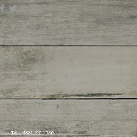
Tél :
(438) 490 108​0