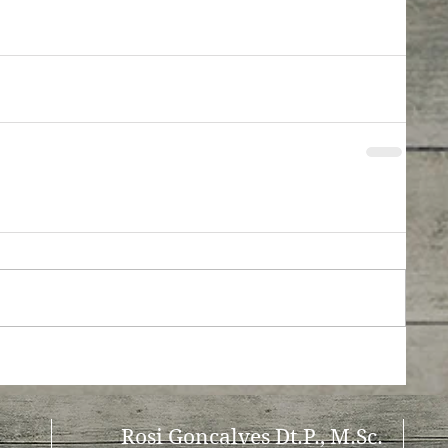
Rosi Goncalves
Dt.P.,
M.Sc.