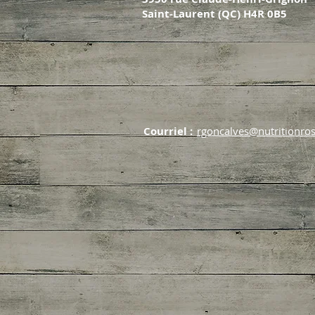
Saint-Laurent (QC) H4R 0B5
Courriel :
rgoncalves@nutritionros