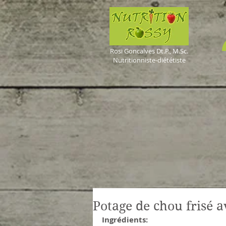
Rosi Goncalves
Dt.P., M.Sc.
Nutritionniste-diététiste
Potage de chou frisé 
Ingrédients: