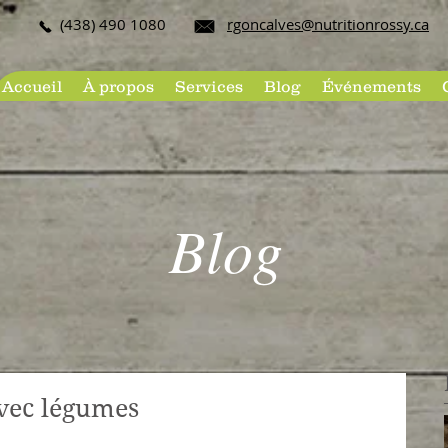
(438) 490 108​0
rgoncalves@nutritionrossy.ca
Accueil
À propos
Services
Blog
Événements
Blog
avec légumes